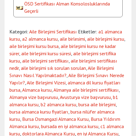
ÖSD Sertifikası Alman Konsolosluklarında
Geçerli
Kategori:
Aile Birleşimi Sertifikası
Etiketler:
a1 almanca
kursu
,
a2 almanca kursu
,
aile birlesimi
,
aile birleşimi kursu
,
aile birleşimi kursu bursa
,
aile birleşimi kursu ne kadar
sürer
,
aile birleşimi kursu süresi
,
aile birleşimi sertifika
kursu
,
aile birleşimi sertifikası
,
aile birleşimi sertifikası
nedir
,
aile birleşimi sık sorulan sorulan
,
Aile Birleşimi
Sınavı Nasıl Yapılmaktadır?
,
Aile Birleşimi Sınavı Nerede
Yapılır?
,
Aile Birleşimi Vizesi
,
almanca dil kursu fiyatları
bursa
,
Almanca kursu
,
Almanya aile birleşimi sertifikası
,
Almanya vize başvurusu
,
Avusturya vize başvurusu
,
b1
almanca kursu
,
b2 almanca kursu
,
bursa aile birleşimi
,
bursa almanca kursu fiyatları
,
bursa nilüfer almanca
kursu
,
Bursa Osmangazi Almanca Kursu
,
Bursa Yıldırım
Almanca kursu
,
bursada en iyi almanca kursu
,
c1 almanca
kursu
,
doktorlara Almanca Kursu
,
en iyi Almanca Kursu
,