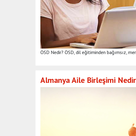
ÖSD Nedir? ÖSD, dil eğitiminden bağımsız, merk
Almanya Aile Birleşimi Nedi