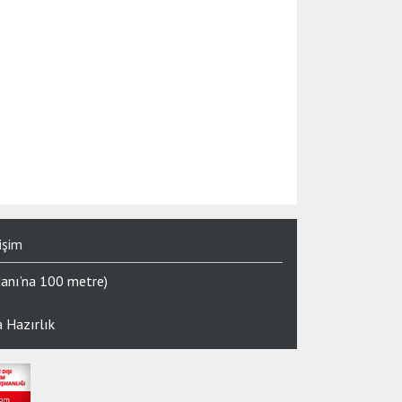
işim
danı’na 100 metre)
 Hazırlık