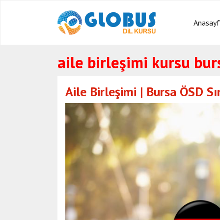
Anasay
aile birleşimi kursu bur
Aile Birleşimi | Bursa ÖSD Sı