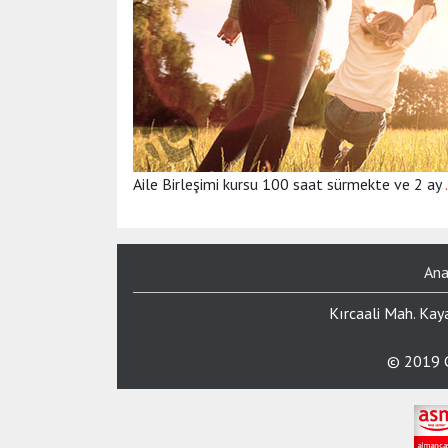
Aile Birleşimi kursu 100 saat sürmekte ve 2 ay
Ana
Kırcaali Mah. Kay
© 2019 G