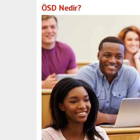
ÖSD Nedir?