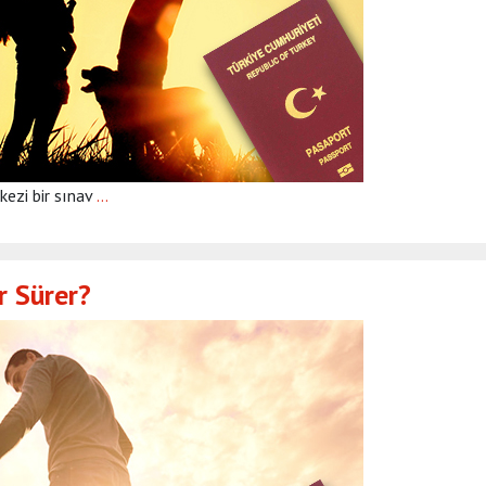
ezi bir sınav
…
r Sürer?