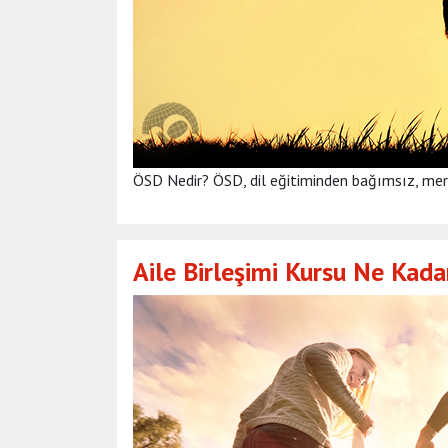
ÖSD Nedir? ÖSD, dil eğitiminden bağımsız, merk
Aile Birleşimi Kursu Ne Kada