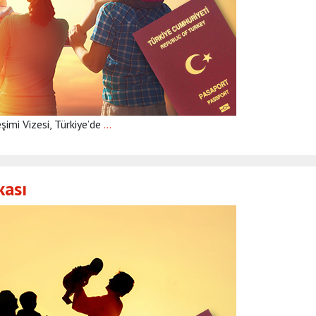
şimi Vizesi, Türkiye’de
…
kası