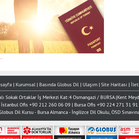
…
sayfa
|
Kurumsal
|
Basında Globus Dil
|
Ulaşım
|
Site Haritası
|
İlet
alı Sokak Ortaklar İş Merkezi Kat:4 Osmangazi / BURSA (Kent Mey
İstanbul Ofis +90 212 260 06 09 | Bursa Ofis +90 224 271 31 91
lobus Dil Kursu - Bursa Almanca - İngilizce Dil Okulu, ÖSD Sınavına