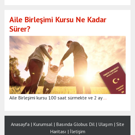
Aile Birleşimi Kursu Ne Kadar
Sürer?
Aile Birleşimi kursu 100 saat sürmekte ve 2 ay
…
Anasayfa
|
Kurumsal
|
Basında Globus Dil
|
Ulaşım
|
Site
Haritası
|
İletişim