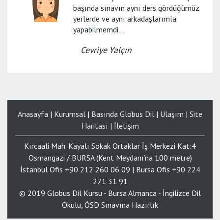
başında sınavın aynı ders gördüğümüz
yerlerde ve aynı arkadaşlarımla
yapabilmemdi....
Cevriye Yalçın
Anasayfa
|
Kurumsal
|
Basında Globus Dil
|
Ulaşım
|
Site
Haritası
|
İletişim
Kırcaali Mah. Kayalı Sokak Ortaklar İş Merkezi Kat:4
Osmangazi / BURSA (Kent Meydanı’na 100 metre)
İstanbul Ofis +90 212 260 06 09 | Bursa Ofis +90 224
271 31 91
© 2019 Globus Dil Kursu - Bursa Almanca - İngilizce Dil
Okulu, ÖSD Sınavına Hazırlık