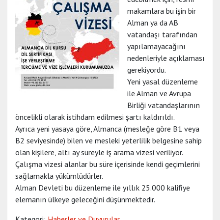
makamlara bu işin bir
Alman ya da AB
vatandaşı tarafından
yapılamayacağını
nedenleriyle açıklaması
gerekiyordu.
Yeni yasal düzenleme
ile Alman ve Avrupa
Birliği vatandaşlarının
öncelikli olarak istihdam edilmesi şartı kaldırıldı.
Ayrıca yeni yasaya göre, Almanca (mesleğe göre B1 veya
B2 seviyesinde) bilen ve mesleki yeterlilik belgesine sahip
olan kişilere, altı ay süreyle iş arama vizesi veriliyor.
Çalışma vizesi alanlar bu süre içerisinde kendi geçimlerini
sağlamakla yükümlüdürler.
Alman Devleti bu düzenleme ile yıllık 25.000 kalifiye
elemanın ülkeye geleceğini düşünmektedir.
Kategori:
Haberler ve Duyurular