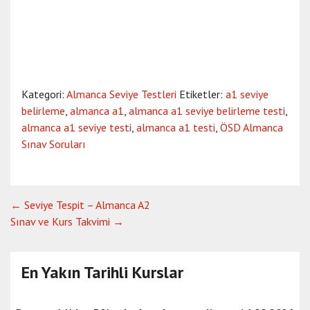
Kategori:
Almanca Seviye Testleri
Etiketler:
a1 seviye
belirleme
,
almanca a1
,
almanca a1 seviye belirleme testi
,
almanca a1 seviye testi
,
almanca a1 testi
,
ÖSD Almanca
Sınav Soruları
Yazı
←
Seviye Tespit – Almanca A2
Sınav ve Kurs Takvimi
→
gezinmesi
En Yakın Tarihli Kurslar