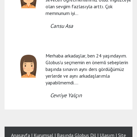
olan sevgim fazlasıyla arttı. Çok
memnunum iyi...
Cansu Asa
Merhaba arkadaşlar, ben 24 yaşındayım.
Globus'u seçmemin en önemli sebeplerin
başında sınavın aynı ders gördüğümüz
yerlerde ve aynı arkadaşlarımla
yapabilmemdi....
Cevriye Yalçın
Anasayfa
|
Kurumsal
|
Basında Globus Dil
|
Ulaşım
|
Site