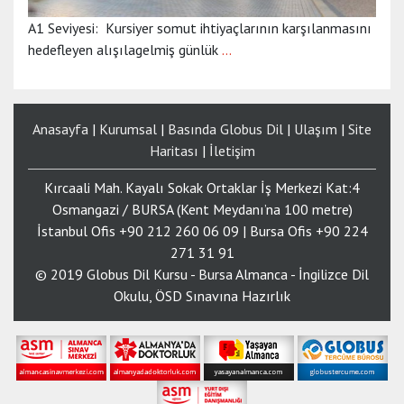
A1 Seviyesi: Kursiyer somut ihtiyaçlarının karşılanmasını
hedefleyen alışılagelmiş günlük
…
Anasayfa
|
Kurumsal
|
Basında Globus Dil
|
Ulaşım
|
Site
Haritası
|
İletişim
Kırcaali Mah. Kayalı Sokak Ortaklar İş Merkezi Kat:4
Osmangazi / BURSA (Kent Meydanı’na 100 metre)
İstanbul Ofis +90 212 260 06 09 | Bursa Ofis +90 224
271 31 91
© 2019 Globus Dil Kursu - Bursa Almanca - İngilizce Dil
Okulu, ÖSD Sınavına Hazırlık