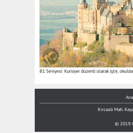
B1 Seviyesi: Kursiyer düzenli olarak işte, okuld
Ana
Kırcaali Mah. Kay
© 2019 G