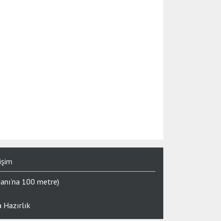
işim
danı’na 100 metre)
 Hazırlık