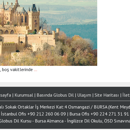
a, boş vakitlerinde
…
sayfa
|
Kurumsal
|
Basında Globus Dil
|
Ulaşım
|
Site Haritası
|
İlet
alı Sokak Ortaklar İş Merkezi Kat:4 Osmangazi / BURSA (Kent Mey
İstanbul Ofis +90 212 260 06 09 | Bursa Ofis +90 224 271 31 91
lobus Dil Kursu - Bursa Almanca - İngilizce Dil Okulu, ÖSD Sınavına