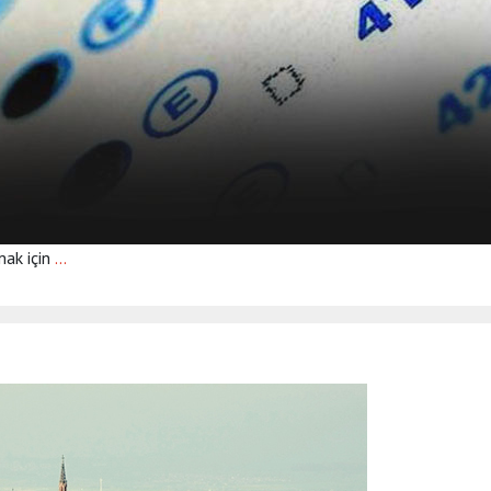
mak için
…