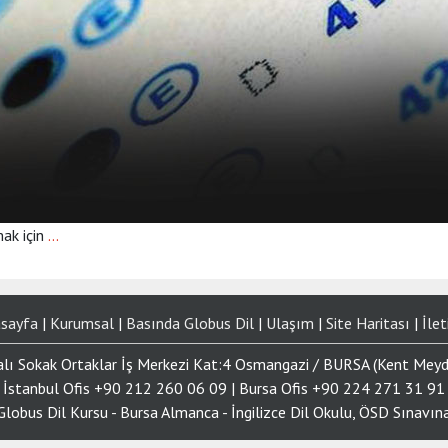
mak için
…
sayfa
|
Kurumsal
|
Basında Globus Dil
|
Ulaşım
|
Site Haritası
|
İlet
alı Sokak Ortaklar İş Merkezi Kat:4 Osmangazi / BURSA (Kent Mey
İstanbul Ofis +90 212 260 06 09 | Bursa Ofis +90 224 271 31 91
lobus Dil Kursu - Bursa Almanca - İngilizce Dil Okulu, ÖSD Sınavına