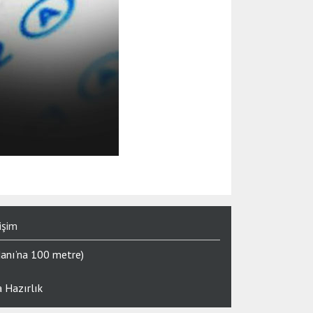
işim
danı’na 100 metre)
 Hazırlık