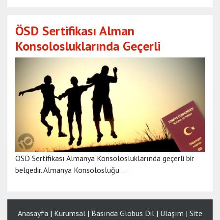
ÖSD Sertifikası Alman
Konsolosluklarında Geçerli
ÖSD Sertifikası Almanya Konsolosluklarında geçerli bir
belgedir. Almanya Konsolosluğu
…
Anasayfa
|
Kurumsal
|
Basında Globus Dil
|
Ulaşım
|
Site